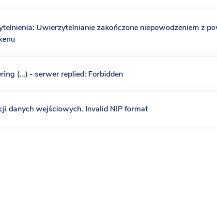
System e-Faktur
Co nowego?
 FakturaLight z KSeF
ytelnienia: Uwierzytelnianie zakończone niepowodzeniem z p
kenu
Changelog
Opis poszczególnych aktu
nych
ring (...) - serwer replied: Forbidden
do faktur w telefonie
faktury gdziekolwiek jesteś
cji danych wejściowych. Invalid NIP format