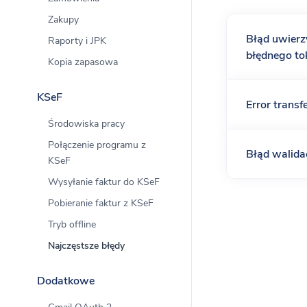
Krajowy 
Zakupy
Integracja
Błąd uwierz
Raporty i JPK
błędnego to
Kopia zapasowa
Dla mobil
KSeF
Error transfe
Program 
Środowiska pracy
Wystawiaj 
Połączenie programu z
Błąd walida
KSeF
Wysyłanie faktur do KSeF
Pobieranie faktur z KSeF
Tryb offline
Najczęstsze błędy
Dodatkowe