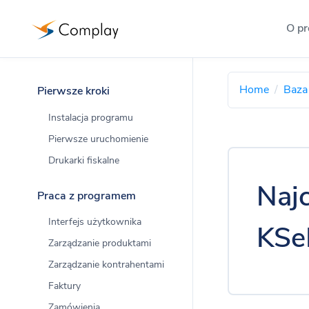
O p
O program
Home
Baza
Pierwsze kroki
Program 
Instalacja programu
Informacj
Pierwsze uruchomienie
Drukarki fiskalne
Program
Informacj
Najc
Praca z programem
Którą we
Interfejs użytkownika
KSe
Porównani
Zarządzanie produktami
Zarządzanie kontrahentami
Licencja
Faktury
Pełna treś
Zamówienia