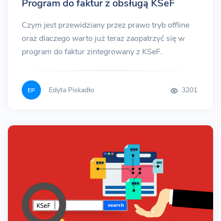
Program do faktur z obsługą KSeF
Czym jest przewidziany przez prawo tryb offline
oraz dlaczego warto już teraz zaopatrzyć się w
program do faktur zintegrowany z KSeF.
Edyta Piskadło
3201
EP