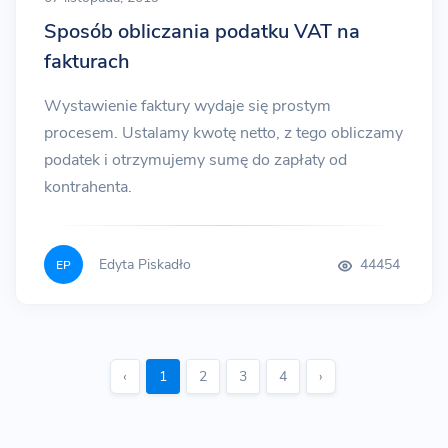
Sposób obliczania podatku VAT na
fakturach
Wystawienie faktury wydaje się prostym
procesem. Ustalamy kwotę netto, z tego obliczamy
podatek i otrzymujemy sumę do zapłaty od
kontrahenta.
Edyta Piskadło
44454
EP
‹
1
2
3
4
›