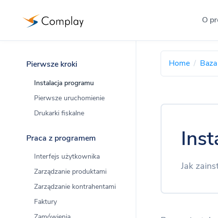
O p
O program
Home
Baza
Pierwsze kroki
Program 
Instalacja programu
Informacj
Pierwsze uruchomienie
Drukarki fiskalne
Program
Informacj
Inst
Praca z programem
Którą we
Interfejs użytkownika
Jak zain
Porównani
Zarządzanie produktami
Zarządzanie kontrahentami
Licencja
Faktury
Pełna treś
Zamówienia