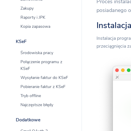
Proces instala
Krajowy 
Zakupy
posiadanego o
Integracja
Raporty i JPK
Instalac
Kopia zapasowa
Dla mobil
Instalacja prog
KSeF
przeciągnięcia 
Program 
Środowiska pracy
Wystawiaj 
Połączenie programu z
KSeF
Wysyłanie faktur do KSeF
Pobieranie faktur z KSeF
Tryb offline
Najczęstsze błędy
Dodatkowe