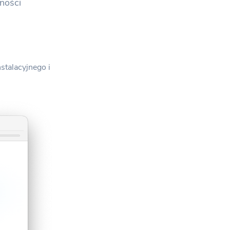
żności
alizacji
stalacyjnego i