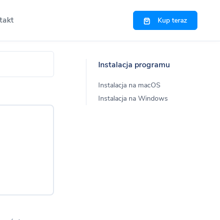
takt
Kup teraz
Instalacja programu
Instalacja na macOS
 programu
Instalacja na Windows
rogramie
w
ej zadawane pytania
Light