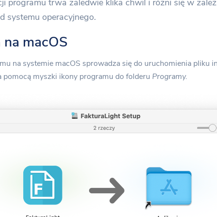
cji programu trwa zaledwie klika chwil i różni się w zale
System e-Faktur
d systemu operacyjnego.
Co nowego?
 FakturaLight z KSeF
ja na macOS
Changelog
Opis poszczególnych aktu
nych
ramu na systemie macOS sprowadza się do uruchomienia pliku in
za pomocą myszki ikony programu do folderu
Programy.
do faktur w telefonie
faktury gdziekolwiek jesteś