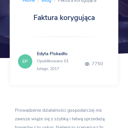
Home
Blog
Faktura korygująca
Faktura korygująca
Edyta Piskadło
EP
Opublikowano 01
7750
lutego, 2017
Prowadzenie działalności gospodarczej nie
zawsze wiąże się z szybką i łatwą sprzedażą
towarów czy usług. Najlepszy scenariusz to