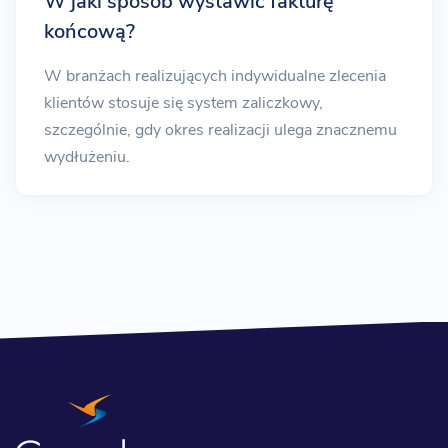
W jaki sposób wystawić fakturę
końcową?
W branżach realizujących indywidualne zlecenia
klientów stosuje się system zaliczkowy,
szczególnie, gdy okres realizacji ulega znacznemu
wydłużeniu.