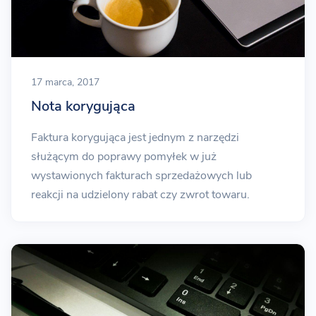
17 marca, 2017
Nota korygująca
Faktura korygująca jest jednym z narzędzi
służącym do poprawy pomyłek w już
wystawionych fakturach sprzedażowych lub
reakcji na udzielony rabat czy zwrot towaru.