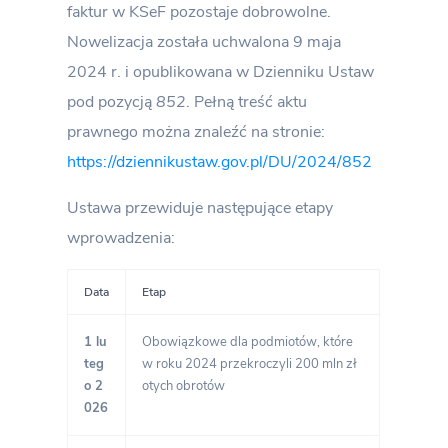
faktur w KSeF pozostaje dobrowolne.
Nowelizacja została uchwalona 9 maja
2024 r. i opublikowana w Dzienniku Ustaw
pod pozycją
852
. Pełną treść aktu
prawnego można znaleźć na stronie:
https://dziennikustaw.gov.pl/DU/2024/852
Ustawa przewiduje następujące etapy
wprowadzenia:
Data
Etap
1 lu
Obowiązkowe dla podmiotów, które
teg
w roku 2024 przekroczyli 200 mln zł
o 2
otych obrotów
026