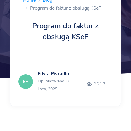
Home
Blog
Program do faktur z obsługą KSeF
Program do faktur z
obsługą KSeF
Edyta Piskadło
EP
Opublikowano 16
3213
lipca, 2025