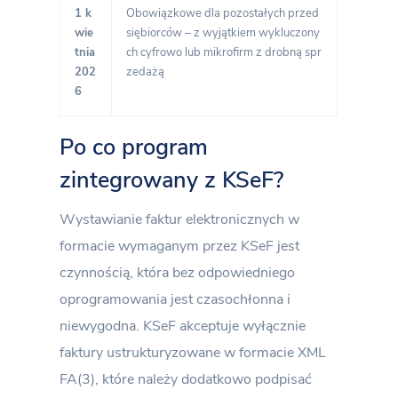
1 k
Obowiązkowe dla pozostałych przed
wie
siębiorców – z wyjątkiem wykluczony
tnia
ch cyfrowo lub mikrofirm z drobną spr
202
zedażą
6
Po co program
zintegrowany z KSeF?
Wystawianie faktur elektronicznych w
formacie wymaganym przez KSeF jest
czynnością, która bez odpowiedniego
oprogramowania jest czasochłonna i
niewygodna. KSeF akceptuje wyłącznie
faktury ustrukturyzowane w formacie XML
FA(3), które należy dodatkowo podpisać