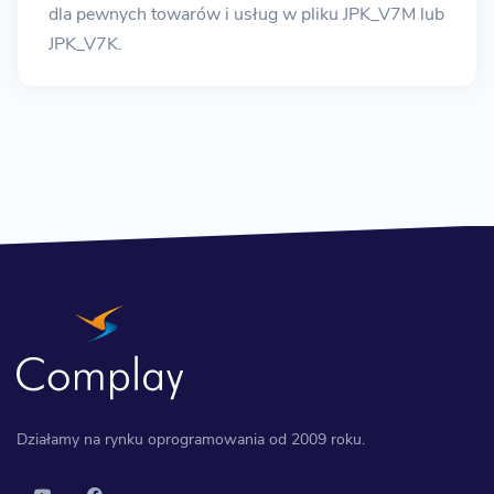
dla pewnych towarów i usług w pliku JPK_V7M lub
JPK_V7K.
Działamy na rynku oprogramowania od 2009 roku.