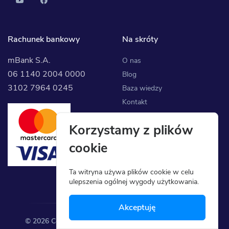
Rachunek bankowy
Na skróty
mBank S.A.
O nas
06 1140 2004 0000
Blog
3102 7964 0245
Baza wiedzy
Kontakt
Korzystamy z plików
cookie
Ta witryna używa plików cookie w celu
ulepszenia ogólnej wygody użytkowania.
Akceptuję
© 2026 Complay Sp. z o.o. Wszelkie prawa zastrzeżone.